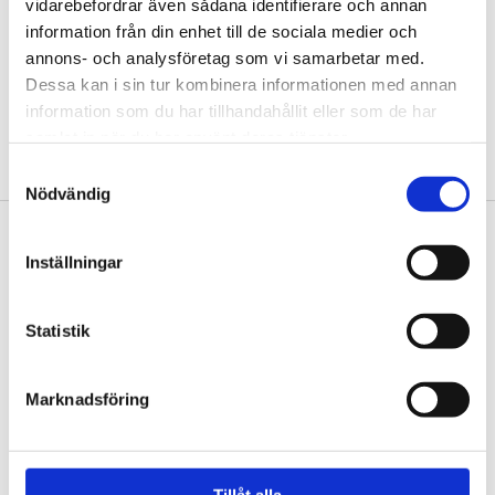
vidarebefordrar även sådana identifierare och annan
information från din enhet till de sociala medier och
annons- och analysföretag som vi samarbetar med.
Dessa kan i sin tur kombinera informationen med annan
information som du har tillhandahållit eller som de har
samlat in när du har använt deras tjänster.
Samtyckesval
Nödvändig
Footer
Contact us
Inställningar
Welcome to Tengbom! Whatever your question or
enquiry, we look forward to hearing from you.
Statistik
We are Tengbom
Marknadsföring
We create sustainable and beautiful architecture
that strenghtens our clients as well as our society.
Tillåt alla