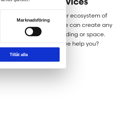
Our services
g for
Through our ecosystem of
Marknadsföring
nt to
services, we can create any
rld a
kind of building or space.
How may we help you?
Tillåt alla