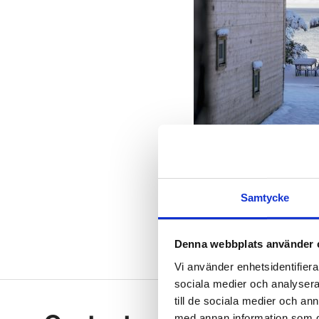
Samtycke
Vidhave Gotla
Denna webbplats använder 
Vi använder enhetsidentifierar
sociala medier och analysera 
Footer
till de sociala medier och a
med annan information som du 