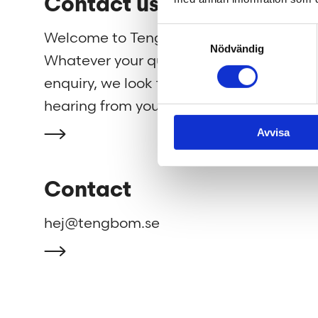
Contact us
We 
Samtyckesval
Welcome to Tengbom!
We cre
Nödvändig
Whatever your question or
beautif
enquiry, we look forward to
strengh
hearing from you.
well as
Avvisa
Contact
hej@tengbom.se