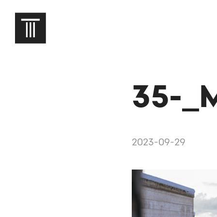
35-_
2023-09-29