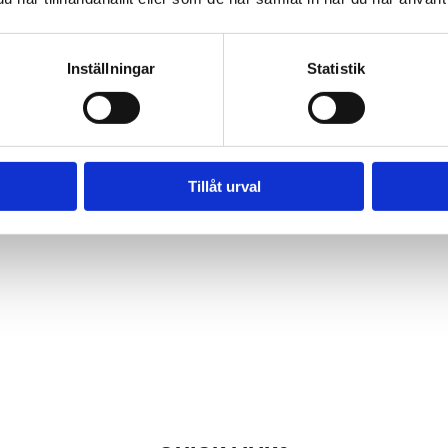
are Tengbom
Work with us
ate sustainable and
We are always lookin
Inställningar
Statistik
ul architecture that
more people who wa
tens our clients as
help us make the wo
 our society.
better place.
Tillåt urval