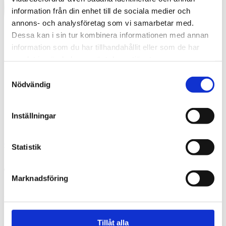
information från din enhet till de sociala medier och
annons- och analysföretag som vi samarbetar med.
Dessa kan i sin tur kombinera informationen med annan
information som du har tillhandahållit eller som de har
samlat in när du har använt deras tjänster.
Samtyckesval
Nödvändig
Inställningar
Swedish
Statistik
What are you looking for?
Search
Trygg-Hansa
Marknadsföring
2025-11-19
Tillåt alla