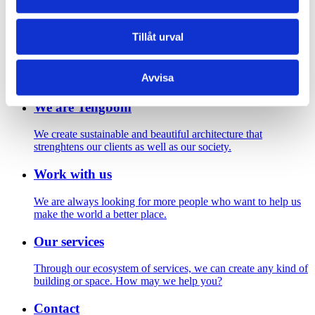
Footer
Tillåt urval
Contact us
Welcome to Tengbom! Whatever your question or enquiry,
Avvisa
we look forward to hearing from you.
We are Tengbom
We create sustainable and beautiful architecture that
strenghtens our clients as well as our society.
Work with us
We are always looking for more people who want to help us
make the world a better place.
Our services
Through our ecosystem of services, we can create any kind of
building or space. How may we help you?
Contact