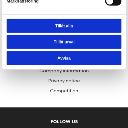
Marknadsföring
Contact
hej@tengbom.se
Tillåt alla
Tillåt urval
QUICK LINKS
Avvisa
Press
Company information
Privacy notice
Competition
FOLLOW US