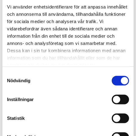
Vi använder enhetsidentifierare för att anpassa innehållet
enquiry, we look forward to hearing from you.
och annonserna till användarna, tillhandahålla funktioner
för sociala medier och analysera vår trafik. Vi
We are Tengbom
vidarebefordrar även sådana identifierare och annan
information från din enhet till de sociala medier och
We create sustainable and beautiful architecture
annons- och analysföretag som vi samarbetar med.
that strenghtens our clients as well as our society.
Dessa kan i sin tur kombinera informationen med annan
information som du har tillhandahållit eller som de har
samlat in när du har använt deras tjänster.
Work with us
Samtyckesval
We are always looking for more people who want to
Nödvändig
help us make the world a better place.
Inställningar
Our services
Through our ecosystem of services, we can create
Statistik
any kind of building or space. How may we help
you?