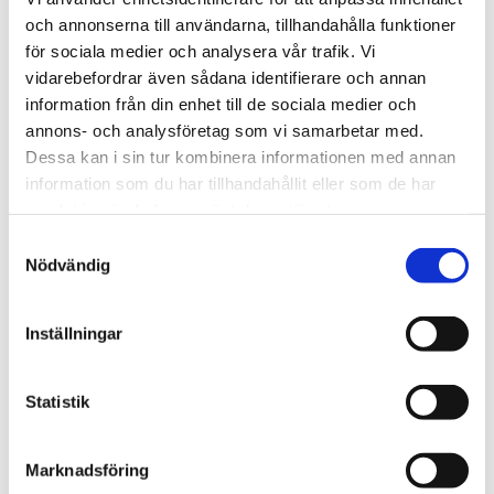
och annonserna till användarna, tillhandahålla funktioner
We are Tengbom
för sociala medier och analysera vår trafik. Vi
vidarebefordrar även sådana identifierare och annan
We create sustainable and beautiful architecture
information från din enhet till de sociala medier och
that strenghtens our clients as well as our society.
annons- och analysföretag som vi samarbetar med.
Dessa kan i sin tur kombinera informationen med annan
information som du har tillhandahållit eller som de har
Work with us
samlat in när du har använt deras tjänster.
We are always looking for more people who want to
Samtyckesval
help us make the world a better place.
Nödvändig
Our services
Inställningar
Through our ecosystem of services, we can create
any kind of building or space. How may we help
Statistik
you?
Marknadsföring