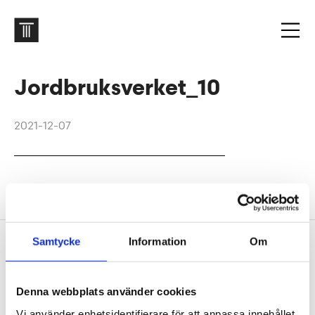
Jordbruksverket_10
2021-12-07
Jordbruksverket. Foto: Jansin & Hammarling
Samtycke
Information
Om
Footer
Contact us
Welcome to Tengbom! Whatever your question or
Denna webbplats använder cookies
enquiry, we look forward to hearing from you.
Vi använder enhetsidentifierare för att anpassa innehållet