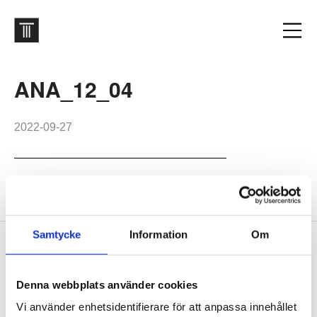
ANA_12_04
2022-09-27
Polishögskolan
Samtycke
Information
Om
Footer
Contact us
Welcome to Tengbom! Whatever your question or enquiry,
Denna webbplats använder cookies
we look forward to hearing from you.
Vi använder enhetsidentifierare för att anpassa innehållet