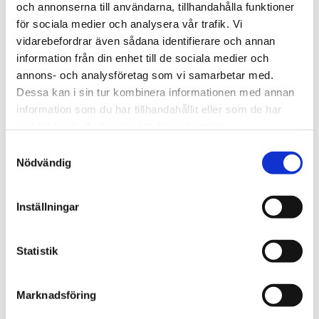
och annonserna till användarna, tillhandahålla funktioner
för sociala medier och analysera vår trafik. Vi
We are Tengbom
vidarebefordrar även sådana identifierare och annan
We create sustainable and beautiful architecture that
information från din enhet till de sociala medier och
strenghtens our clients as well as our society.
annons- och analysföretag som vi samarbetar med.
Dessa kan i sin tur kombinera informationen med annan
information som du har tillhandahållit eller som de har
Work with us
samlat in när du har använt deras tjänster.
We are always looking for more people who want to help
Samtyckesval
Nödvändig
us make the world a better place.
Inställningar
Our services
Through our ecosystem of services, we can create any
Statistik
kind of building or space. How may we help you?
Marknadsföring
Contact