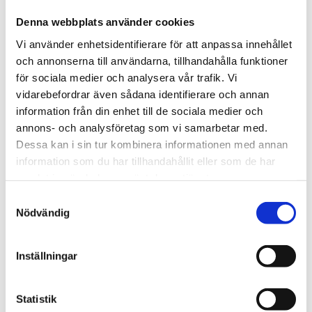
Denna webbplats använder cookies
Footer
Contact us
Vi använder enhetsidentifierare för att anpassa innehållet
Welcome to Tengbom! Whatever your question or
och annonserna till användarna, tillhandahålla funktioner
enquiry, we look forward to hearing from you.
för sociala medier och analysera vår trafik. Vi
vidarebefordrar även sådana identifierare och annan
information från din enhet till de sociala medier och
We are Tengbom
annons- och analysföretag som vi samarbetar med.
Dessa kan i sin tur kombinera informationen med annan
We create sustainable and beautiful architecture
information som du har tillhandahållit eller som de har
that strenghtens our clients as well as our society.
samlat in när du har använt deras tjänster.
Samtyckesval
Work with us
Nödvändig
We are always looking for more people who want to
help us make the world a better place.
Inställningar
Statistik
Our services