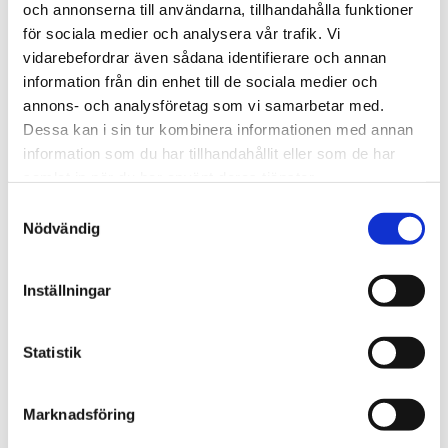
och annonserna till användarna, tillhandahålla funktioner
för sociala medier och analysera vår trafik. Vi
We are Tengbom
vidarebefordrar även sådana identifierare och annan
We create sustainable and beautiful architecture that
information från din enhet till de sociala medier och
strenghtens our clients as well as our society.
annons- och analysföretag som vi samarbetar med.
Dessa kan i sin tur kombinera informationen med annan
information som du har tillhandahållit eller som de har
Work with us
samlat in när du har använt deras tjänster.
We are always looking for more people who want to help
Samtyckesval
Nödvändig
us make the world a better place.
Inställningar
Our services
Through our ecosystem of services, we can create any
Statistik
kind of building or space. How may we help you?
Marknadsföring
Contact