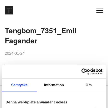
Tengbom_7351_Emil
Fagander
2024-01-24
Stockholm Hälsingegatan 49
Samtycke
Information
Om
Footer
Contact us
Denna webbplats använder cookies
Welcome to Tengbom! Whatever your question or enquiry,