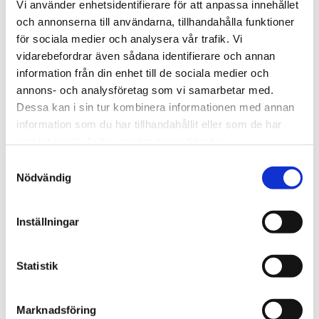
Vi använder enhetsidentifierare för att anpassa innehållet
we look forward to hearing from you.
och annonserna till användarna, tillhandahålla funktioner
för sociala medier och analysera vår trafik. Vi
vidarebefordrar även sådana identifierare och annan
We are Tengbom
information från din enhet till de sociala medier och
We create sustainable and beautiful architecture that
annons- och analysföretag som vi samarbetar med.
strenghtens our clients as well as our society.
Dessa kan i sin tur kombinera informationen med annan
information som du har tillhandahållit eller som de har
samlat in när du har använt deras tjänster.
Work with us
Samtyckesval
We are always looking for more people who want to help
Nödvändig
us make the world a better place.
Inställningar
Our services
Statistik
Through our ecosystem of services, we can create any
kind of building or space. How may we help you?
Marknadsföring