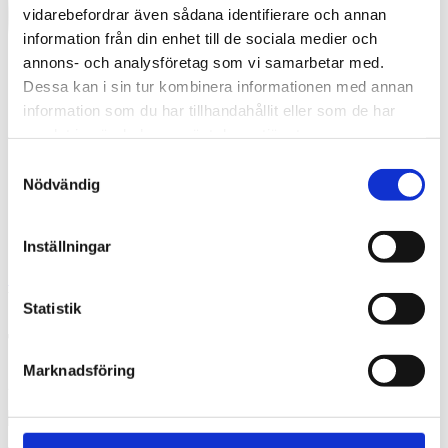
vidarebefordrar även sådana identifierare och annan
information från din enhet till de sociala medier och
annons- och analysföretag som vi samarbetar med.
Dessa kan i sin tur kombinera informationen med annan
information som du har tillhandahållit eller som de har
samlat in när du har använt deras tjänster.
Samtyckesval
Nödvändig
Inställningar
Swedish
What are you looking for?
Search
Statistik
TengbomMalmo4059
Marknadsföring
2021-12-08