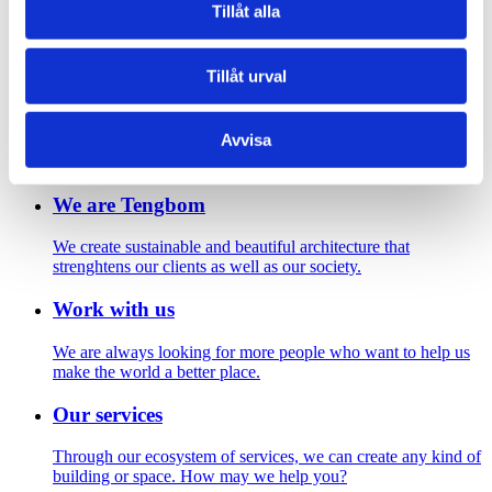
Tengbom Malmökontor i Malmö. Foto: Jonas Ingerstedt
Tillåt alla
Footer
Tillåt urval
Contact us
Avvisa
Welcome to Tengbom! Whatever your question or enquiry,
we look forward to hearing from you.
We are Tengbom
We create sustainable and beautiful architecture that
strenghtens our clients as well as our society.
Work with us
We are always looking for more people who want to help us
make the world a better place.
Our services
Through our ecosystem of services, we can create any kind of
building or space. How may we help you?