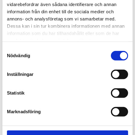
vidarebefordrar även sådana identifierare och annan
information från din enhet till de sociala medier och
annons- och analysföretag som vi samarbetar med.
Dessa kan i sin tur kombinera informationen med annan
information som du har tillhandahållit eller som de har
samlat in när du har använt deras tjänster.
Samtyckesval
Nödvändig
Inställningar
Swedish
What are you looking for?
Search
Statistik
Oblure-Tengbom-11
Marknadsföring
2026-03-04