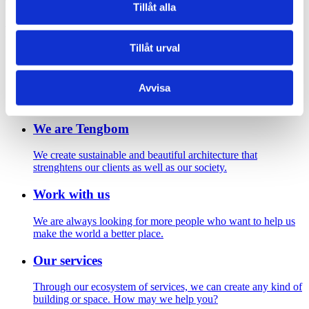
Tengboms Göteborgskontor
Tillåt alla
Footer
Tillåt urval
Contact us
Avvisa
Welcome to Tengbom! Whatever your question or enquiry,
we look forward to hearing from you.
We are Tengbom
We create sustainable and beautiful architecture that
strenghtens our clients as well as our society.
Work with us
We are always looking for more people who want to help us
make the world a better place.
Our services
Through our ecosystem of services, we can create any kind of
building or space. How may we help you?