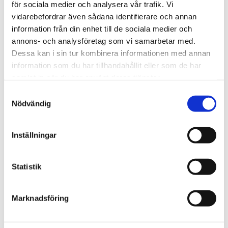
för sociala medier och analysera vår trafik. Vi
We create sustainable and beautiful architecture that
vidarebefordrar även sådana identifierare och annan
strenghtens our clients as well as our society.
information från din enhet till de sociala medier och
annons- och analysföretag som vi samarbetar med.
Dessa kan i sin tur kombinera informationen med annan
Work with us
information som du har tillhandahållit eller som de har
samlat in när du har använt deras tjänster.
We are always looking for more people who want to help
us make the world a better place.
Samtyckesval
Nödvändig
Our services
Inställningar
Through our ecosystem of services, we can create any
kind of building or space. How may we help you?
Statistik
Contact
Marknadsföring
hej@tengbom.se