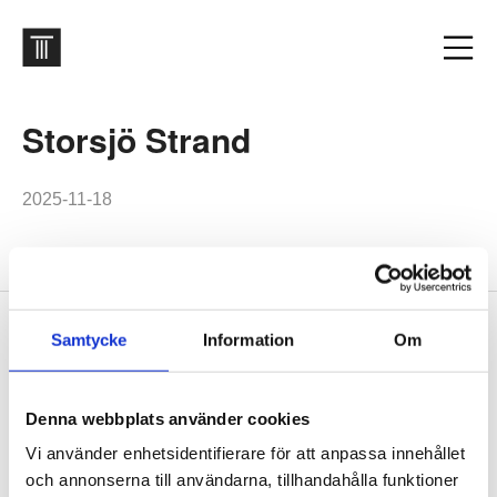
Storsjö Strand
2025-11-18
Footer
Samtycke
Information
Om
Contact us
Welcome to Tengbom! Whatever your question or enquiry,
we look forward to hearing from you.
Denna webbplats använder cookies
Vi använder enhetsidentifierare för att anpassa innehållet
och annonserna till användarna, tillhandahålla funktioner
We are Tengbom