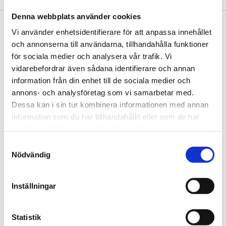
Denna webbplats använder cookies
Footer
Vi använder enhetsidentifierare för att anpassa innehållet
Contact us
och annonserna till användarna, tillhandahålla funktioner
Welcome to Tengbom! Whatever your question or enquiry,
för sociala medier och analysera vår trafik. Vi
we look forward to hearing from you.
vidarebefordrar även sådana identifierare och annan
information från din enhet till de sociala medier och
annons- och analysföretag som vi samarbetar med.
We are Tengbom
Dessa kan i sin tur kombinera informationen med annan
information som du har tillhandahållit eller som de har
We create sustainable and beautiful architecture that
samlat in när du har använt deras tjänster.
strenghtens our clients as well as our society.
Samtyckesval
Nödvändig
Work with us
We are always looking for more people who want to help
Inställningar
us make the world a better place.
Statistik