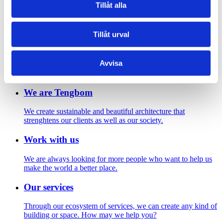
Skarpåkersskolan. Foto: Torbjörn Bergkvist
Tillåt alla
Footer
Tillåt urval
Contact us
Avvisa
Welcome to Tengbom! Whatever your question or enquiry,
we look forward to hearing from you.
We are Tengbom
We create sustainable and beautiful architecture that
strenghtens our clients as well as our society.
Work with us
We are always looking for more people who want to help us
make the world a better place.
Our services
Through our ecosystem of services, we can create any kind of
building or space. How may we help you?