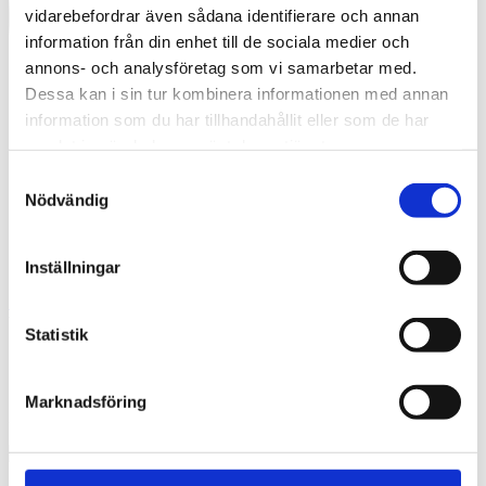
vidarebefordrar även sådana identifierare och annan
information från din enhet till de sociala medier och
annons- och analysföretag som vi samarbetar med.
Dessa kan i sin tur kombinera informationen med annan
information som du har tillhandahållit eller som de har
samlat in när du har använt deras tjänster.
Samtyckesval
Nödvändig
Inställningar
Swedish
What are you looking for?
Search
Statistik
Skarpåkersskolan Tengbom 2014
Marknadsföring
2016-08-08