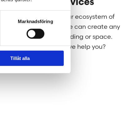
Our services
g for
Through our ecosystem of
Marknadsföring
nt to
services, we can create any
rld a
kind of building or space.
How may we help you?
Tillåt alla