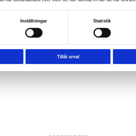
are Tengbom
Work with us
ate sustainable and
We are always lookin
Inställningar
Statistik
ul architecture that
more people who wa
tens our clients as
help us make the wo
 our society.
better place.
Tillåt urval