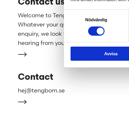
Contact us
We 
Samtyckesval
Welcome to Tengbom!
We cre
Nödvändig
Whatever your question or
beautif
enquiry, we look forward to
strengh
hearing from you.
well as
Avvisa
Contact
hej@tengbom.se