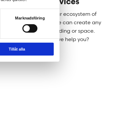
Our services
g for
Through our ecosystem of
Marknadsföring
nt to
services, we can create any
rld a
kind of building or space.
How may we help you?
Tillåt alla