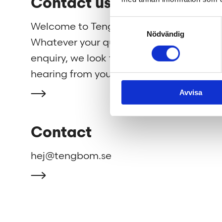
Contact us
We 
Samtyckesval
Welcome to Tengbom!
We cre
Nödvändig
Whatever your question or
beautif
enquiry, we look forward to
strengh
hearing from you.
well as
Avvisa
Contact
hej@tengbom.se