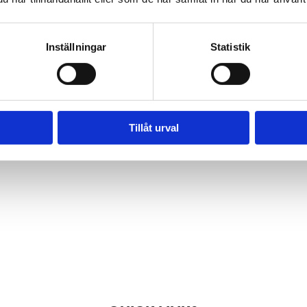
are Tengbom
Work with us
ate sustainable and
We are always lookin
Inställningar
Statistik
ul architecture that
more people who wa
tens our clients as
help us make the wo
 our society.
better place.
Tillåt urval