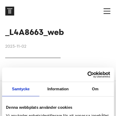
_L4A8663_web
2023-11-02
Förskolor i Varberg. Foto: Karl Sanner & Carl Ander
Samtycke
Information
Om
Footer
Contact us
Welcome to Tengbom! Whatever your question or
Denna webbplats använder cookies
enquiry, we look forward to hearing from you.
Vi använder enhetsidentifierare för att anpassa innehållet