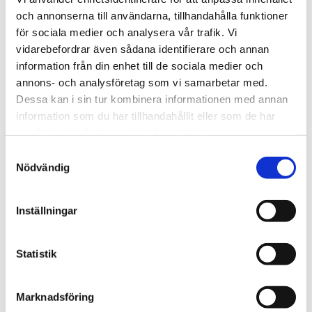
och annonserna till användarna, tillhandahålla funktioner
We are Tengbom
för sociala medier och analysera vår trafik. Vi
vidarebefordrar även sådana identifierare och annan
We create sustainable and beautiful architecture
information från din enhet till de sociala medier och
that strenghtens our clients as well as our society.
annons- och analysföretag som vi samarbetar med.
Dessa kan i sin tur kombinera informationen med annan
information som du har tillhandahållit eller som de har
Work with us
samlat in när du har använt deras tjänster.
We are always looking for more people who want to
Samtyckesval
help us make the world a better place.
Nödvändig
Our services
Inställningar
Through our ecosystem of services, we can create
any kind of building or space. How may we help
Statistik
you?
Marknadsföring