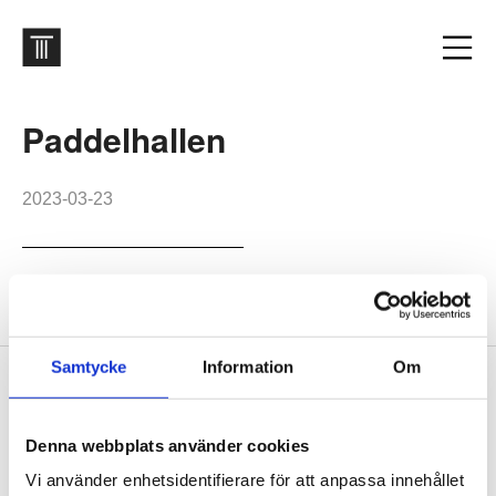
Paddelhallen
2023-03-23
Östermalms Padelhall. Foto: Felix Gerlach
Samtycke
Information
Om
Footer
Contact us
Welcome to Tengbom! Whatever your question or enquiry,
Denna webbplats använder cookies
we look forward to hearing from you.
Vi använder enhetsidentifierare för att anpassa innehållet