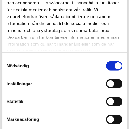
och annonserna till användarna, tillhandahålla funktioner
för sociala medier och analysera vår trafik. Vi
We are Tengbom
vidarebefordrar även sådana identifierare och annan
We create sustainable and beautiful architecture that
information från din enhet till de sociala medier och
strenghtens our clients as well as our society.
annons- och analysföretag som vi samarbetar med.
Dessa kan i sin tur kombinera informationen med annan
information som du har tillhandahållit eller som de har
Work with us
samlat in när du har använt deras tjänster.
We are always looking for more people who want to help
Samtyckesval
Nödvändig
us make the world a better place.
Inställningar
Our services
Through our ecosystem of services, we can create any
Statistik
kind of building or space. How may we help you?
Marknadsföring
Contact