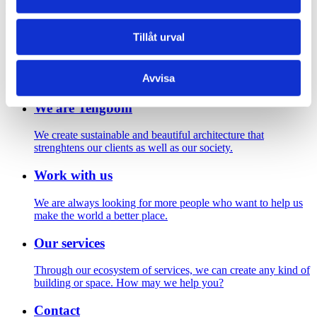
Footer
Tillåt urval
Contact us
Welcome to Tengbom! Whatever your question or enquiry,
Avvisa
we look forward to hearing from you.
We are Tengbom
We create sustainable and beautiful architecture that
strenghtens our clients as well as our society.
Work with us
We are always looking for more people who want to help us
make the world a better place.
Our services
Through our ecosystem of services, we can create any kind of
building or space. How may we help you?
Contact