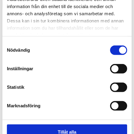
information från din enhet till de sociala medier och
annons- och analysföretag som vi samarbetar med.
Dessa kan i sin tur kombinera informationen med annan
information som du har tillhandahållit eller som de har
samlat in när du har använt deras tjänster.
Samtyckesval
Nödvändig
Inställningar
Swedish
Statistik
What are you looking for?
Search
osteraker_3
Marknadsföring
2025-11-19
Tillåt alla