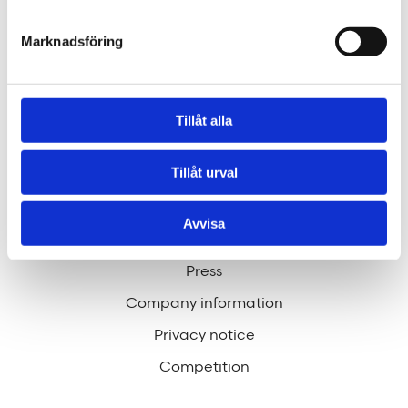
Through our ecosystem of services, we can create
any kind of building or space. How may we help
Marknadsföring
you?
Tillåt alla
Contact
hej@tengbom.se
Tillåt urval
Avvisa
QUICK LINKS
Press
Company information
Privacy notice
Competition