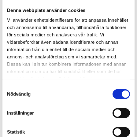
Denna webbplats använder cookies
Footer
Contact us
Vi använder enhetsidentifierare för att anpassa innehållet
Welcome to Tengbom! Whatever your question or
och annonserna till användarna, tillhandahålla funktioner
enquiry, we look forward to hearing from you.
för sociala medier och analysera vår trafik. Vi
vidarebefordrar även sådana identifierare och annan
information från din enhet till de sociala medier och
We are Tengbom
annons- och analysföretag som vi samarbetar med.
Dessa kan i sin tur kombinera informationen med annan
We create sustainable and beautiful architecture
information som du har tillhandahållit eller som de har
that strenghtens our clients as well as our society.
samlat in när du har använt deras tjänster.
Samtyckesval
Work with us
Nödvändig
We are always looking for more people who want to
help us make the world a better place.
Inställningar
Statistik
Our services