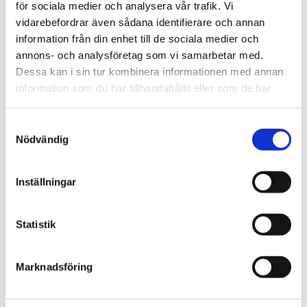
för sociala medier och analysera vår trafik. Vi
We create sustainable and beautiful architecture that
vidarebefordrar även sådana identifierare och annan
strenghtens our clients as well as our society.
information från din enhet till de sociala medier och
annons- och analysföretag som vi samarbetar med.
Dessa kan i sin tur kombinera informationen med annan
Work with us
information som du har tillhandahållit eller som de har
samlat in när du har använt deras tjänster.
We are always looking for more people who want to help
us make the world a better place.
Samtyckesval
Nödvändig
Our services
Inställningar
Through our ecosystem of services, we can create any
kind of building or space. How may we help you?
Statistik
Contact
Marknadsföring
hej@tengbom.se