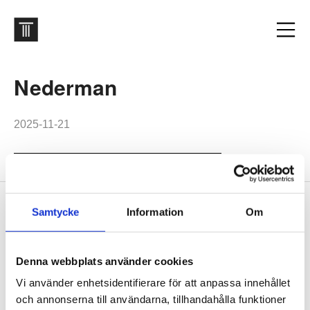
Nederman
2025-11-21
Footer
Samtycke
Information
Om
Contact us
Welcome to Tengbom! Whatever your question or enquiry,
we look forward to hearing from you.
Denna webbplats använder cookies
Vi använder enhetsidentifierare för att anpassa innehållet
och annonserna till användarna, tillhandahålla funktioner
We are Tengbom