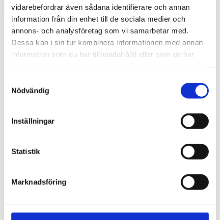
vidarebefordrar även sådana identifierare och annan
information från din enhet till de sociala medier och
annons- och analysföretag som vi samarbetar med.
Dessa kan i sin tur kombinera informationen med annan
information som du har tillhandahållit eller som de har
samlat in när du har använt deras tjänster.
Samtyckesval
Nödvändig
Inställningar
Swedish
What are you looking for?
Search
Statistik
Mimers Trapp_51
Marknadsföring
2022-04-08