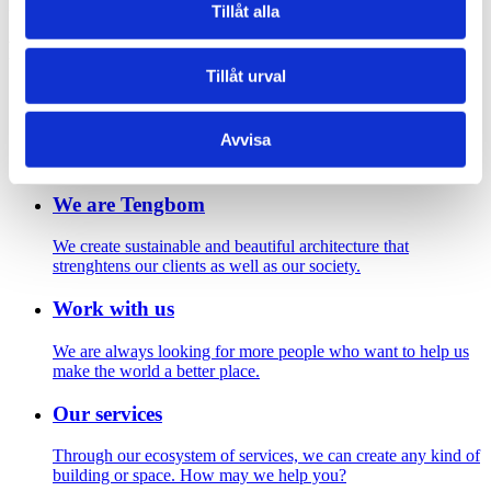
Mimers trapp. Foto: Jansin & Hammarling
Tillåt alla
Footer
Tillåt urval
Contact us
Avvisa
Welcome to Tengbom! Whatever your question or enquiry,
we look forward to hearing from you.
We are Tengbom
We create sustainable and beautiful architecture that
strenghtens our clients as well as our society.
Work with us
We are always looking for more people who want to help us
make the world a better place.
Our services
Through our ecosystem of services, we can create any kind of
building or space. How may we help you?