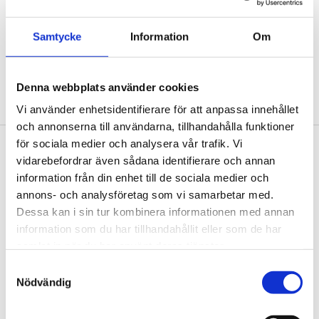
Samtycke
Information
Om
Midsommarkransens skola
Denna webbplats använder cookies
Foto: Felix Gerlach
Vi använder enhetsidentifierare för att anpassa innehållet
och annonserna till användarna, tillhandahålla funktioner
för sociala medier och analysera vår trafik. Vi
Footer
vidarebefordrar även sådana identifierare och annan
Contact us
information från din enhet till de sociala medier och
Welcome to Tengbom! Whatever your question or
annons- och analysföretag som vi samarbetar med.
enquiry, we look forward to hearing from you.
Dessa kan i sin tur kombinera informationen med annan
information som du har tillhandahållit eller som de har
samlat in när du har använt deras tjänster.
We are Tengbom
Samtyckesval
We create sustainable and beautiful architecture
Nödvändig
that strenghtens our clients as well as our society.