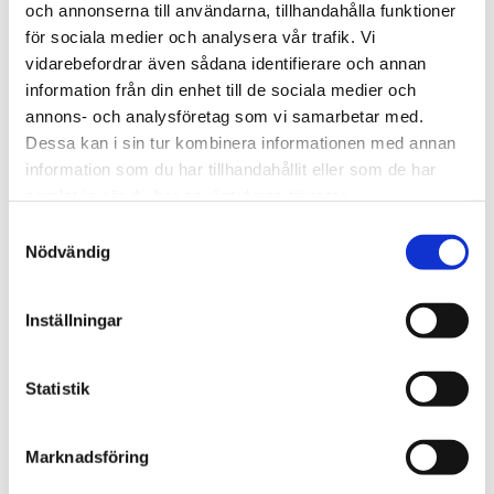
och annonserna till användarna, tillhandahålla funktioner
för sociala medier och analysera vår trafik. Vi
We are Tengbom
vidarebefordrar även sådana identifierare och annan
We create sustainable and beautiful architecture that
information från din enhet till de sociala medier och
strenghtens our clients as well as our society.
annons- och analysföretag som vi samarbetar med.
Dessa kan i sin tur kombinera informationen med annan
information som du har tillhandahållit eller som de har
Work with us
samlat in när du har använt deras tjänster.
We are always looking for more people who want to help
Samtyckesval
Nödvändig
us make the world a better place.
Inställningar
Our services
Through our ecosystem of services, we can create any
Statistik
kind of building or space. How may we help you?
Marknadsföring
Contact