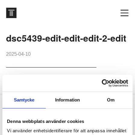
dsc5439-edit-edit-edit-2-edit
2025-04-10
Malmö Service Building
Samtycke
Information
Om
Footer
Contact us
Welcome to Tengbom! Whatever your question or enquiry,
Denna webbplats använder cookies
we look forward to hearing from you.
Vi använder enhetsidentifierare för att anpassa innehållet