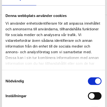
Malmö Service Building
Denna webbplats använder cookies
Vi använder enhetsidentifierare för att anpassa innehållet
Footer
Contact us
och annonserna till användarna, tillhandahålla funktioner
för sociala medier och analysera vår trafik. Vi
Welcome to Tengbom! Whatever your question or
vidarebefordrar även sådana identifierare och annan
enquiry, we look forward to hearing from you.
information från din enhet till de sociala medier och
annons- och analysföretag som vi samarbetar med.
Dessa kan i sin tur kombinera informationen med annan
We are Tengbom
information som du har tillhandahållit eller som de har
We create sustainable and beautiful architecture
samlat in när du har använt deras tjänster.
that strenghtens our clients as well as our society.
Samtyckesval
Nödvändig
Work with us
Inställningar
We are always looking for more people who want to
help us make the world a better place.