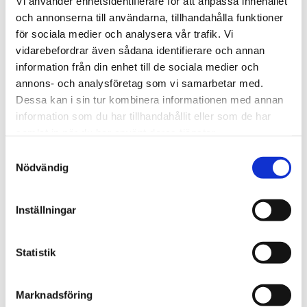
Vi använder enhetsidentifierare för att anpassa innehållet
och annonserna till användarna, tillhandahålla funktioner
för sociala medier och analysera vår trafik. Vi
We are Tengbom
vidarebefordrar även sådana identifierare och annan
We create sustainable and beautiful architecture
information från din enhet till de sociala medier och
that strenghtens our clients as well as our society.
annons- och analysföretag som vi samarbetar med.
Dessa kan i sin tur kombinera informationen med annan
information som du har tillhandahållit eller som de har
Work with us
samlat in när du har använt deras tjänster.
We are always looking for more people who want to
Samtyckesval
help us make the world a better place.
Nödvändig
Inställningar
Our services
Through our ecosystem of services, we can create
any kind of building or space. How may we help
Statistik
you?
Marknadsföring