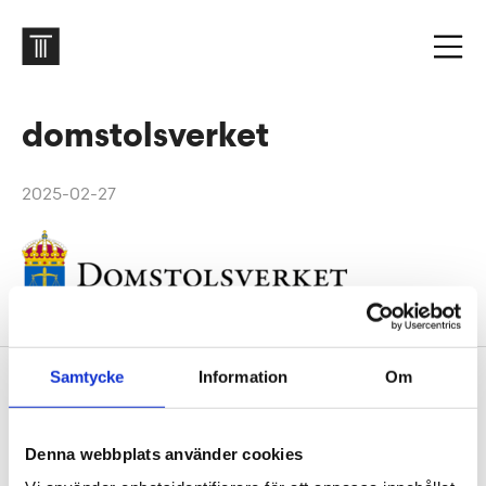
domstolsverket
2025-02-27
Samtycke
Information
Om
Footer
Contact us
Welcome to Tengbom! Whatever your question or
Denna webbplats använder cookies
enquiry, we look forward to hearing from you.