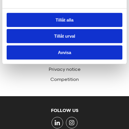
Contact
hej@tengbom.se
Tillåt alla
Tillåt urval
QUICK LINKS
Press
Avvisa
Company information
Privacy notice
Competition
FOLLOW US