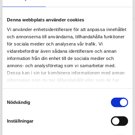
Denna webbplats använder cookies
Vi använder enhetsidentifierare för att anpassa innehållet
Footer
Contact us
och annonserna till användarna, tillhandahålla funktioner
för sociala medier och analysera vår trafik. Vi
Welcome to Tengbom! Whatever your question or
vidarebefordrar även sådana identifierare och annan
enquiry, we look forward to hearing from you.
information från din enhet till de sociala medier och
annons- och analysföretag som vi samarbetar med.
Dessa kan i sin tur kombinera informationen med annan
We are Tengbom
information som du har tillhandahållit eller som de har
We create sustainable and beautiful architecture
samlat in när du har använt deras tjänster.
that strenghtens our clients as well as our society.
Samtyckesval
Nödvändig
Work with us
Inställningar
We are always looking for more people who want to
help us make the world a better place.