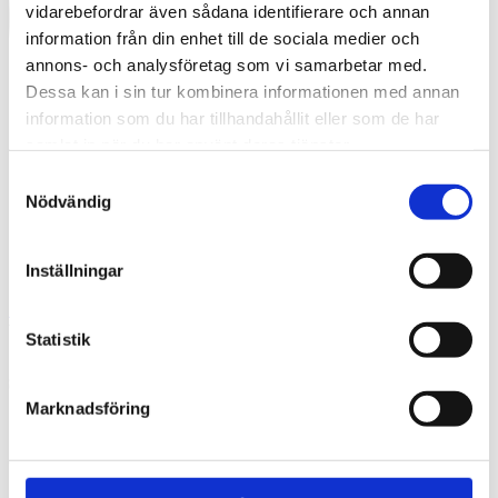
vidarebefordrar även sådana identifierare och annan
information från din enhet till de sociala medier och
annons- och analysföretag som vi samarbetar med.
Dessa kan i sin tur kombinera informationen med annan
information som du har tillhandahållit eller som de har
samlat in när du har använt deras tjänster.
Samtyckesval
Nödvändig
Inställningar
Swedish
What are you looking for?
Search
Statistik
sodra-centrum-light-factory-01-middle-
2048×1551
Marknadsföring
2025-04-02