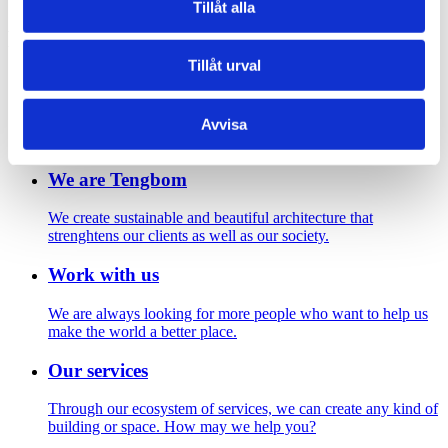
Tillåt alla
Footer
Tillåt urval
Contact us
Welcome to Tengbom! Whatever your question or enquiry,
Avvisa
we look forward to hearing from you.
We are Tengbom
We create sustainable and beautiful architecture that
strenghtens our clients as well as our society.
Work with us
We are always looking for more people who want to help us
make the world a better place.
Our services
Through our ecosystem of services, we can create any kind of
building or space. How may we help you?