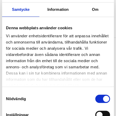
Samtycke
Information
Om
Denna webbplats använder cookies
Kikås visualisering
Vi använder enhetsidentifierare för att anpassa innehållet
och annonserna till användarna, tillhandahålla funktioner
för sociala medier och analysera vår trafik. Vi
Footer
Contact us
vidarebefordrar även sådana identifierare och annan
Welcome to Tengbom! Whatever your question or
information från din enhet till de sociala medier och
enquiry, we look forward to hearing from you.
annons- och analysföretag som vi samarbetar med.
Dessa kan i sin tur kombinera informationen med annan
information som du har tillhandahållit eller som de har
We are Tengbom
samlat in när du har använt deras tjänster.
We create sustainable and beautiful architecture
Samtyckesval
Nödvändig
that strenghtens our clients as well as our society.
Inställningar