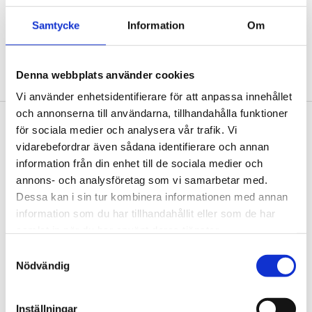
Samtycke
Information
Om
Denna webbplats använder cookies
Kämpasten. Foto: Erik Lefvander
Vi använder enhetsidentifierare för att anpassa innehållet
och annonserna till användarna, tillhandahålla funktioner
för sociala medier och analysera vår trafik. Vi
Footer
Contact us
vidarebefordrar även sådana identifierare och annan
Welcome to Tengbom! Whatever your question or
information från din enhet till de sociala medier och
enquiry, we look forward to hearing from you.
annons- och analysföretag som vi samarbetar med.
Dessa kan i sin tur kombinera informationen med annan
information som du har tillhandahållit eller som de har
We are Tengbom
samlat in när du har använt deras tjänster.
We create sustainable and beautiful architecture
Samtyckesval
Nödvändig
that strenghtens our clients as well as our society.
Inställningar