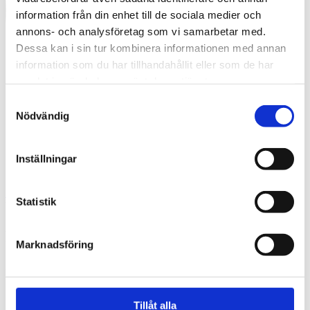
information från din enhet till de sociala medier och
annons- och analysföretag som vi samarbetar med.
Dessa kan i sin tur kombinera informationen med annan
information som du har tillhandahållit eller som de har
samlat in när du har använt deras tjänster.
Samtyckesval
Nödvändig
Inställningar
Swedish
Statistik
What are you looking for?
Search
Ridhus K1_25_1440
Marknadsföring
2025-11-13
Tillåt alla