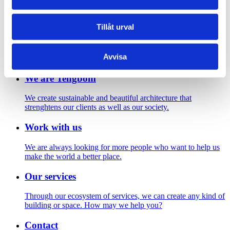
Footer
Tillåt urval
Contact us
Welcome to Tengbom! Whatever your question or enquiry,
Avvisa
we look forward to hearing from you.
We are Tengbom
We create sustainable and beautiful architecture that
strenghtens our clients as well as our society.
Work with us
We are always looking for more people who want to help us
make the world a better place.
Our services
Through our ecosystem of services, we can create any kind of
building or space. How may we help you?
Contact