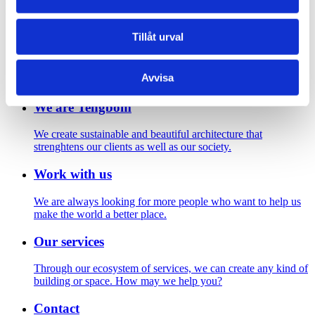
Footer
Tillåt urval
Contact us
Welcome to Tengbom! Whatever your question or enquiry,
Avvisa
we look forward to hearing from you.
We are Tengbom
We create sustainable and beautiful architecture that
strenghtens our clients as well as our society.
Work with us
We are always looking for more people who want to help us
make the world a better place.
Our services
Through our ecosystem of services, we can create any kind of
building or space. How may we help you?
Contact