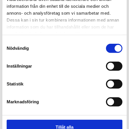
information från din enhet till de sociala medier och
annons- och analysföretag som vi samarbetar med.
Dessa kan i sin tur kombinera informationen med annan
information som du har tillhandahållit eller som de har
samlat in när du har använt deras tjänster.
Samtyckesval
Nödvändig
Inställningar
Swedish
Statistik
What are you looking for?
Search
sopsug_13
Marknadsföring
2025-02-24
Tillåt alla