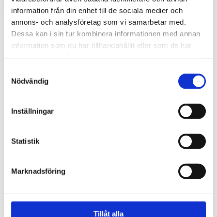
information från din enhet till de sociala medier och
annons- och analysföretag som vi samarbetar med.
Dessa kan i sin tur kombinera informationen med annan
information som du har tillhandahållit eller som de har
samlat in när du har använt deras tjänster.
Samtyckesval
Nödvändig
Inställningar
Swedish
Statistik
What are you looking for?
Search
sopsug_06-1024×683
Marknadsföring
2025-02-24
Tillåt alla