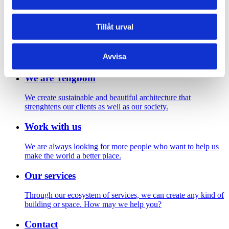
Footer
Tillåt urval
Contact us
Welcome to Tengbom! Whatever your question or enquiry,
Avvisa
we look forward to hearing from you.
We are Tengbom
We create sustainable and beautiful architecture that
strenghtens our clients as well as our society.
Work with us
We are always looking for more people who want to help us
make the world a better place.
Our services
Through our ecosystem of services, we can create any kind of
building or space. How may we help you?
Contact