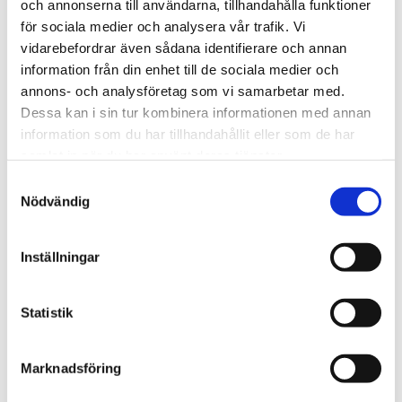
och annonserna till användarna, tillhandahålla funktioner
för sociala medier och analysera vår trafik. Vi
We are Tengbom
vidarebefordrar även sådana identifierare och annan
We create sustainable and beautiful architecture that
information från din enhet till de sociala medier och
strenghtens our clients as well as our society.
annons- och analysföretag som vi samarbetar med.
Dessa kan i sin tur kombinera informationen med annan
information som du har tillhandahållit eller som de har
Work with us
samlat in när du har använt deras tjänster.
We are always looking for more people who want to help
Samtyckesval
us make the world a better place.
Nödvändig
Inställningar
Our services
Through our ecosystem of services, we can create any
Statistik
kind of building or space. How may we help you?
Marknadsföring
Contact