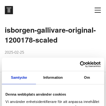
isborgen-gallivare-original-
1200178-scaled
2025-02-25
Samtycke
Information
Om
Footer
Contact us
Welcome to Tengbom! Whatever your question or enquiry,
Denna webbplats använder cookies
we look forward to hearing from you.
Vi använder enhetsidentifierare för att anpassa innehållet