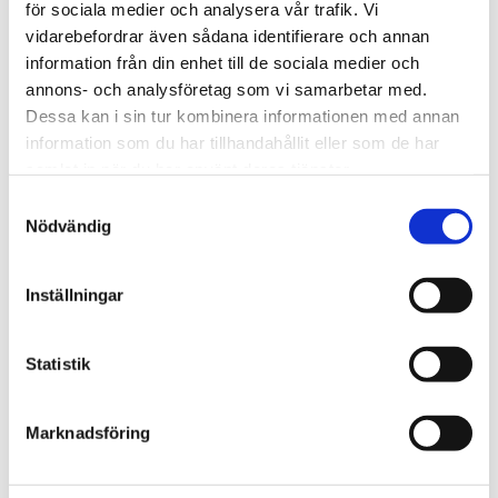
för sociala medier och analysera vår trafik. Vi
We create sustainable and beautiful architecture that
vidarebefordrar även sådana identifierare och annan
strenghtens our clients as well as our society.
information från din enhet till de sociala medier och
annons- och analysföretag som vi samarbetar med.
Dessa kan i sin tur kombinera informationen med annan
Work with us
information som du har tillhandahållit eller som de har
samlat in när du har använt deras tjänster.
We are always looking for more people who want to help
us make the world a better place.
Samtyckesval
Nödvändig
Our services
Inställningar
Through our ecosystem of services, we can create any
kind of building or space. How may we help you?
Statistik
Contact
Marknadsföring
hej@tengbom.se