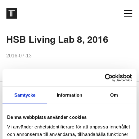
HSB Living Lab 8, 2016
2016-07-13
Footer
Samtycke
Information
Om
Contact us
Welcome to Tengbom! Whatever your question or enquiry,
we look forward to hearing from you.
Denna webbplats använder cookies
Vi använder enhetsidentifierare för att anpassa innehållet
och annonserna till användarna, tillhandahålla funktioner
We are Tengbom