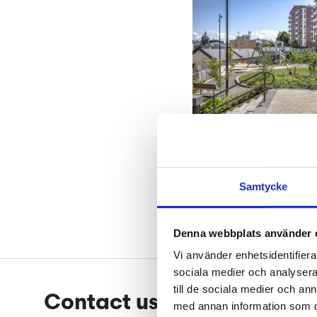
Hemvärnets par
Samtycke
Denna webbplats använder 
Vi använder enhetsidentifierar
sociala medier och analysera 
Footer
till de sociala medier och a
Contact us
We 
med annan information som du 