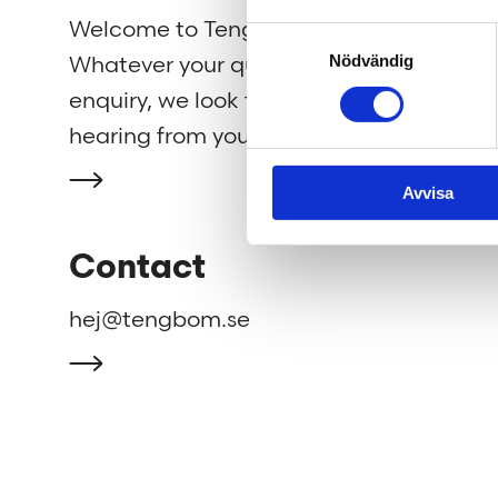
Welcome to Tengbom!
We cre
Samtyckesval
Nödvändig
Whatever your question or
beautif
enquiry, we look forward to
strengh
hearing from you.
well as
Avvisa
Contact
hej@tengbom.se