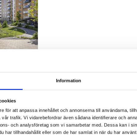
k. Foto: Patrik Ekenblom
Information
cookies
e för att anpassa innehållet och annonserna till användarna, tillh
vår trafik. Vi vidarebefordrar även sådana identifierare och anna
nnons- och analysföretag som vi samarbetar med. Dessa kan i sin
are Tengbom
Work with us
har tillhandahållit eller som de har samlat in när du har använt 