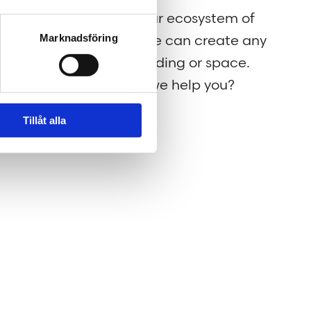
g for
Through our ecosystem of
Marknadsföring
nt to
services, we can create any
rld a
kind of building or space.
How may we help you?
Tillåt alla