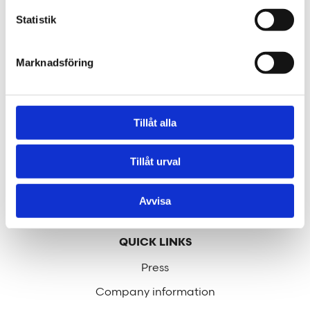
help us make the world a better place.
Statistik
Our services
Marknadsföring
Through our ecosystem of services, we can create
any kind of building or space. How may we help
you?
Tillåt alla
Contact
Tillåt urval
hej@tengbom.se
Avvisa
QUICK LINKS
Press
Company information