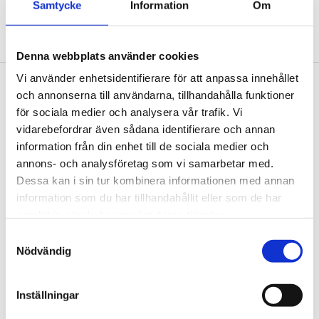
Samtycke
Information
Om
Hemvärnets park. Foto: Patrik Ekenblom
Denna webbplats använder cookies
Vi använder enhetsidentifierare för att anpassa innehållet
Footer
och annonserna till användarna, tillhandahålla funktioner
Contact us
för sociala medier och analysera vår trafik. Vi
Welcome to Tengbom! Whatever your question or
vidarebefordrar även sådana identifierare och annan
enquiry, we look forward to hearing from you.
information från din enhet till de sociala medier och
annons- och analysföretag som vi samarbetar med.
Dessa kan i sin tur kombinera informationen med annan
We are Tengbom
information som du har tillhandahållit eller som de har
We create sustainable and beautiful architecture
samlat in när du har använt deras tjänster.
that strenghtens our clients as well as our society.
Samtyckesval
Nödvändig
Work with us
Inställningar
We are always looking for more people who want to