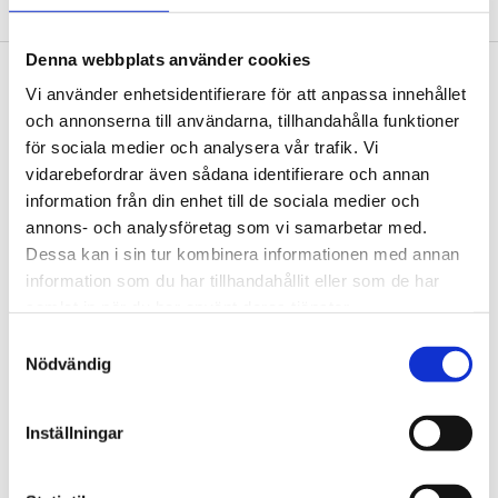
Denna webbplats använder cookies
Footer
Vi använder enhetsidentifierare för att anpassa innehållet
Contact us
och annonserna till användarna, tillhandahålla funktioner
Welcome to Tengbom! Whatever your question or
för sociala medier och analysera vår trafik. Vi
enquiry, we look forward to hearing from you.
vidarebefordrar även sådana identifierare och annan
information från din enhet till de sociala medier och
annons- och analysföretag som vi samarbetar med.
We are Tengbom
Dessa kan i sin tur kombinera informationen med annan
We create sustainable and beautiful architecture
information som du har tillhandahållit eller som de har
that strenghtens our clients as well as our society.
samlat in när du har använt deras tjänster.
Samtyckesval
Nödvändig
Work with us
We are always looking for more people who want to
Inställningar
help us make the world a better place.