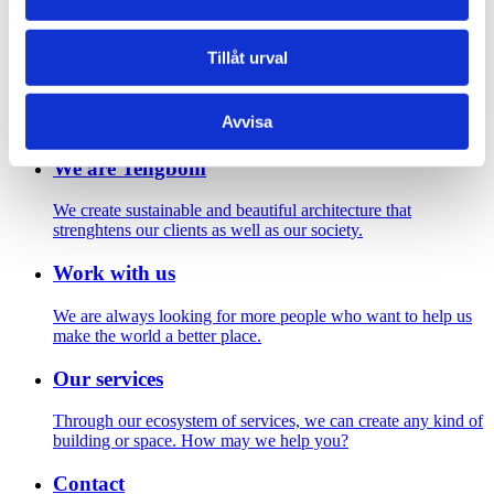
Footer
Tillåt urval
Contact us
Welcome to Tengbom! Whatever your question or enquiry,
Avvisa
we look forward to hearing from you.
We are Tengbom
We create sustainable and beautiful architecture that
strenghtens our clients as well as our society.
Work with us
We are always looking for more people who want to help us
make the world a better place.
Our services
Through our ecosystem of services, we can create any kind of
building or space. How may we help you?
Contact