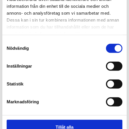
information från din enhet till de sociala medier och
annons- och analysföretag som vi samarbetar med.
Dessa kan i sin tur kombinera informationen med annan
information som du har tillhandahållit eller som de har
samlat in när du har använt deras tjänster.
Samtyckesval
Nödvändig
Inställningar
Swedish
Statistik
What are you looking for?
Search
01348_felixgerlach_klar
Marknadsföring
2025-09-11
Tillåt alla