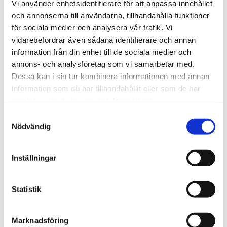
Vi använder enhetsidentifierare för att anpassa innehållet
we look forward to hearing from you.
och annonserna till användarna, tillhandahålla funktioner
för sociala medier och analysera vår trafik. Vi
vidarebefordrar även sådana identifierare och annan
We are Tengbom
information från din enhet till de sociala medier och
We create sustainable and beautiful architecture that
annons- och analysföretag som vi samarbetar med.
strenghtens our clients as well as our society.
Dessa kan i sin tur kombinera informationen med annan
information som du har tillhandahållit eller som de har
samlat in när du har använt deras tjänster.
Work with us
Samtyckesval
We are always looking for more people who want to help
Nödvändig
us make the world a better place.
Inställningar
Our services
Statistik
Through our ecosystem of services, we can create any
kind of building or space. How may we help you?
Marknadsföring