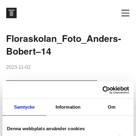
Floraskolan_Foto_Anders-
Bobert–14
2023-11-02
Floraskolan. Foto: Anders Bobert
Samtycke
Information
Om
Footer
Contact us
Denna webbplats använder cookies
Welcome to Tengbom! Whatever your question or enquiry,