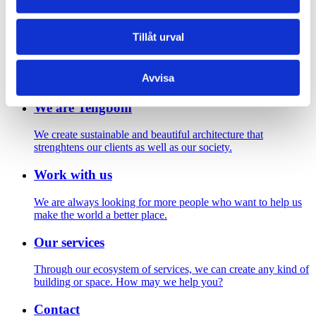
Footer
Tillåt urval
Contact us
Welcome to Tengbom! Whatever your question or enquiry,
Avvisa
we look forward to hearing from you.
We are Tengbom
We create sustainable and beautiful architecture that
strenghtens our clients as well as our society.
Work with us
We are always looking for more people who want to help us
make the world a better place.
Our services
Through our ecosystem of services, we can create any kind of
building or space. How may we help you?
Contact