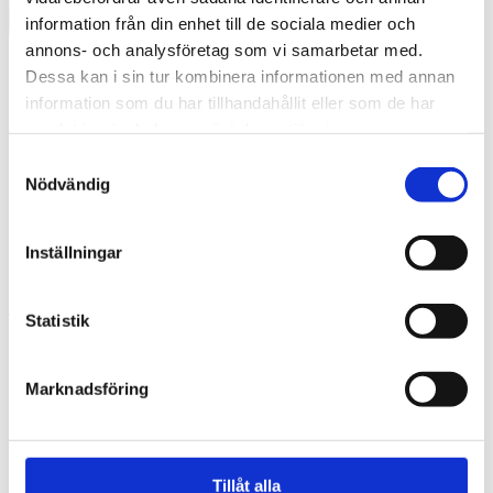
information från din enhet till de sociala medier och
annons- och analysföretag som vi samarbetar med.
Dessa kan i sin tur kombinera informationen med annan
information som du har tillhandahållit eller som de har
samlat in när du har använt deras tjänster.
Samtyckesval
Nödvändig
Inställningar
Swedish
Statistik
What are you looking for?
Search
09921_felixgerlach_klar
Marknadsföring
2024-12-03
Tillåt alla