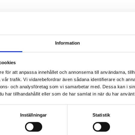
Information
re Tengbom
Work with us
cookies
te sustainable and
We are always looking
e för att anpassa innehållet och annonserna till användarna, tillh
l architecture that
more people who want
vår trafik. Vi vidarebefordrar även sådana identifierare och anna
nnons- och analysföretag som vi samarbetar med. Dessa kan i sin
tens our clients as
us make the world a b
har tillhandahållit eller som de har samlat in när du har använt 
our society.
place.
Inställningar
Statistik