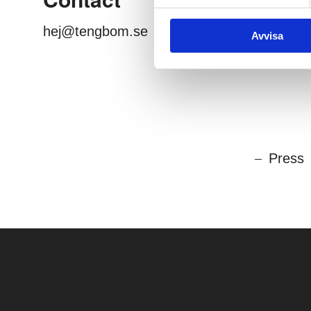
hej@tengbom.se
Avvisa
Press