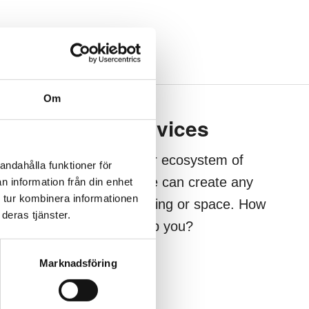
Om
Our services
 for
Through our ecosystem of
andahålla funktioner för
 to help
services, we can create any
n information från din enhet
 tur kombinera informationen
etter
kind of building or space. How
deras tjänster.
may we help you?
Marknadsföring