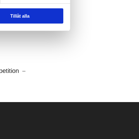
Tillåt alla
etition