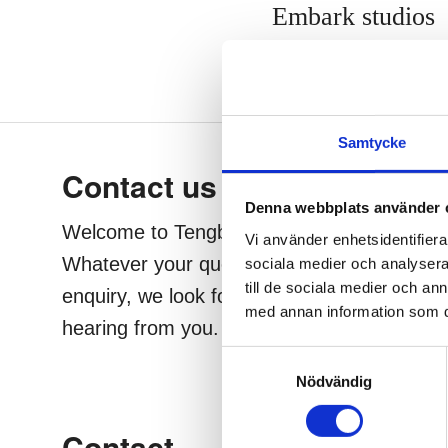
Embark studios
Samtycke
Footer
Contact us
We a
Denna webbplats använder 
Welcome to Tengbom!
We crea
Vi använder enhetsidentifierar
Whatever your question or
beautifu
sociala medier och analysera 
till de sociala medier och a
enquiry, we look forward to
strengh
med annan information som du 
hearing from you.
well as 
Samtyckesval
Nödvändig
Contact