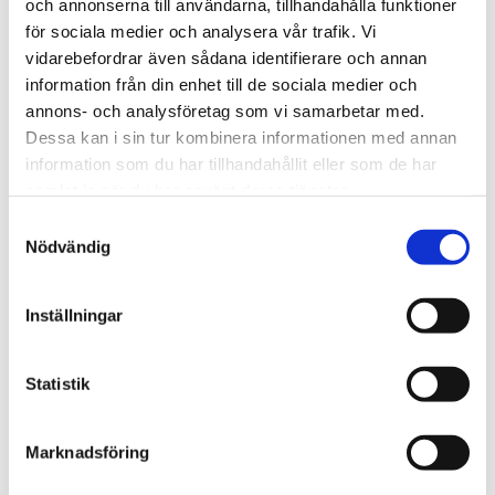
och annonserna till användarna, tillhandahålla funktioner
We are Tengbom
för sociala medier och analysera vår trafik. Vi
We create sustainable and beautiful architecture
vidarebefordrar även sådana identifierare och annan
that strenghtens our clients as well as our society.
information från din enhet till de sociala medier och
annons- och analysföretag som vi samarbetar med.
Dessa kan i sin tur kombinera informationen med annan
Work with us
information som du har tillhandahållit eller som de har
We are always looking for more people who want to
samlat in när du har använt deras tjänster.
help us make the world a better place.
Samtyckesval
Nödvändig
Our services
Inställningar
Through our ecosystem of services, we can create
any kind of building or space. How may we help
Statistik
you?
Marknadsföring
Contact