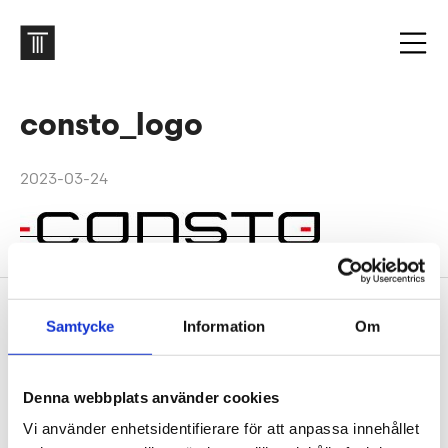
consto_logo
2023-03-24
Footer
Samtycke
Information
Om
Contact us
Welcome to Tengbom! Whatever your question or
enquiry, we look forward to hearing from you.
Denna webbplats använder cookies
Vi använder enhetsidentifierare för att anpassa innehållet