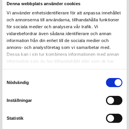
Footer
Contact us
Denna webbplats använder cookies
Welcome to Tengbom! Whatever your question or
Vi använder enhetsidentifierare för att anpassa innehållet
enquiry, we look forward to hearing from you.
och annonserna till användarna, tillhandahålla funktioner
för sociala medier och analysera vår trafik. Vi
vidarebefordrar även sådana identifierare och annan
We are Tengbom
information från din enhet till de sociala medier och
annons- och analysföretag som vi samarbetar med.
We create sustainable and beautiful architecture
Dessa kan i sin tur kombinera informationen med annan
that strenghtens our clients as well as our society.
information som du har tillhandahållit eller som de har
samlat in när du har använt deras tjänster.
Work with us
Samtyckesval
Nödvändig
We are always looking for more people who want to
help us make the world a better place.
Inställningar
Our services
Statistik
Through our ecosystem of services, we can create