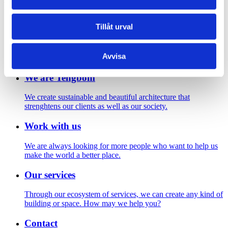
Footer
Tillåt urval
Contact us
Welcome to Tengbom! Whatever your question or enquiry,
Avvisa
we look forward to hearing from you.
We are Tengbom
We create sustainable and beautiful architecture that
strenghtens our clients as well as our society.
Work with us
We are always looking for more people who want to help us
make the world a better place.
Our services
Through our ecosystem of services, we can create any kind of
building or space. How may we help you?
Contact