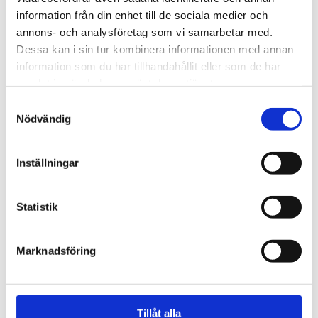
information från din enhet till de sociala medier och
annons- och analysföretag som vi samarbetar med.
Dessa kan i sin tur kombinera informationen med annan
information som du har tillhandahållit eller som de har
samlat in när du har använt deras tjänster.
Samtyckesval
Nödvändig
Inställningar
Swedish
Statistik
What are you looking for?
Search
04842_felixgerlach_klar
Marknadsföring
2025-10-16
Tillåt alla