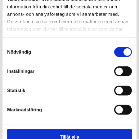
information från din enhet till de sociala medier och
annons- och analysföretag som vi samarbetar med.
Dessa kan i sin tur kombinera informationen med annan
information som du har tillhandahållit eller som de har
samlat in när du har använt deras tjänster.
Samtyckesval
Nödvändig
Inställningar
Swedish
Statistik
What are you looking for?
Search
2-860×860
Marknadsföring
2025-02-07
Tillåt alla