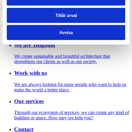
Footer
Tillåt urval
Contact us
Welcome to Tengbom! Whatever your question or enquiry,
Avvisa
we look forward to hearing from you.
We are Tengbom
We create sustainable and beautiful architecture that
strenghtens our clients as well as our society.
Work with us
We are always looking for more people who want to help us
make the world a better place.
Our services
Through our ecosystem of services, we can create any kind of
building or space. How may we help you?
Contact