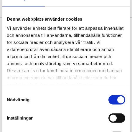
Buzzard Point
Denna webbplats använder cookies
Vi använder enhetsidentifierare för att anpassa innehållet
Footer
Contact us
och annonserna till användarna, tillhandahålla funktioner
för sociala medier och analysera vår trafik. Vi
Welcome to Tengbom! Whatever your question or
vidarebefordrar även sådana identifierare och annan
enquiry, we look forward to hearing from you.
information från din enhet till de sociala medier och
annons- och analysföretag som vi samarbetar med.
We are Tengbom
Dessa kan i sin tur kombinera informationen med annan
information som du har tillhandahållit eller som de har
We create sustainable and beautiful architecture
samlat in när du har använt deras tjänster.
that strenghtens our clients as well as our society.
Samtyckesval
Nödvändig
Work with us
Inställningar
We are always looking for more people who want to
help us make the world a better place.