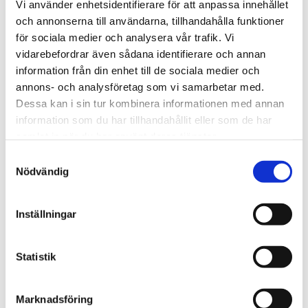
Vi använder enhetsidentifierare för att anpassa innehållet
we look forward to hearing from you.
och annonserna till användarna, tillhandahålla funktioner
för sociala medier och analysera vår trafik. Vi
vidarebefordrar även sådana identifierare och annan
We are Tengbom
information från din enhet till de sociala medier och
We create sustainable and beautiful architecture that
annons- och analysföretag som vi samarbetar med.
strenghtens our clients as well as our society.
Dessa kan i sin tur kombinera informationen med annan
information som du har tillhandahållit eller som de har
samlat in när du har använt deras tjänster.
Work with us
Samtyckesval
We are always looking for more people who want to help
Nödvändig
us make the world a better place.
Inställningar
Our services
Statistik
Through our ecosystem of services, we can create any
kind of building or space. How may we help you?
Marknadsföring