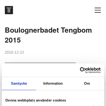
Boulognerbadet Tengbom
2015
2016-12-22
Boulognerbadet Tengbom 2015
Samtycke
Information
Om
Footer
Contact us
Denna webbplats använder cookies
Welcome to Tengbom! Whatever your question or enquiry,