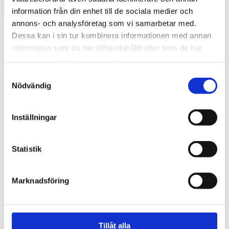
information från din enhet till de sociala medier och
annons- och analysföretag som vi samarbetar med.
Dessa kan i sin tur kombinera informationen med annan
information som du har tillhandahållit eller som de har
samlat in när du har använt deras tjänster.
Samtyckesval
Nödvändig
Inställningar
Swedish
Statistik
What are you looking for?
Search
balder
Marknadsföring
2025-02-21
Tillåt alla