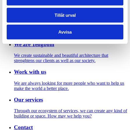
Footer
Tillåt urval
Contact us
Welcome to Tengbom! Whatever your question or enquiry,
Avvisa
we look forward to hearing from you.
We are Tengbom
We create sustainable and beautiful architecture that
strenghtens our clients as well as our society.
Work with us
We are always looking for more people who want to help us
make the world a better place.
Our services
Through our ecosystem of services, we can create any kind of
building or space. How may we help you?
Contact