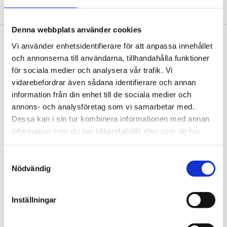
Amaranten 2016. Photo: Per Ranung
Denna webbplats använder cookies
Footer
Vi använder enhetsidentifierare för att anpassa innehållet
Contact us
och annonserna till användarna, tillhandahålla funktioner
Welcome to Tengbom! Whatever your question or
för sociala medier och analysera vår trafik. Vi
enquiry, we look forward to hearing from you.
vidarebefordrar även sådana identifierare och annan
information från din enhet till de sociala medier och
annons- och analysföretag som vi samarbetar med.
We are Tengbom
Dessa kan i sin tur kombinera informationen med annan
information som du har tillhandahållit eller som de har
We create sustainable and beautiful architecture
samlat in när du har använt deras tjänster.
that strenghtens our clients as well as our society.
Samtyckesval
Nödvändig
Work with us
We are always looking for more people who want to
Inställningar
help us make the world a better place.